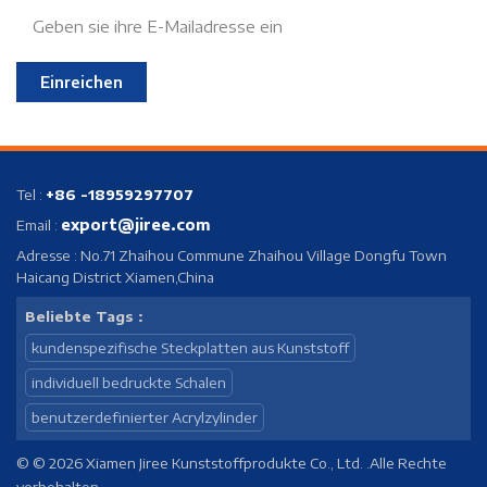
Einreichen
Tel :
+86 -18959297707
export@jiree.com
Email :
Adresse : No.71 Zhaihou Commune Zhaihou Village Dongfu Town
Haicang District Xiamen,China
Beliebte Tags :
kundenspezifische Steckplatten aus Kunststoff
individuell bedruckte Schalen
benutzerdefinierter Acrylzylinder
© © 2026 Xiamen Jiree Kunststoffprodukte Co., Ltd. .Alle Rechte