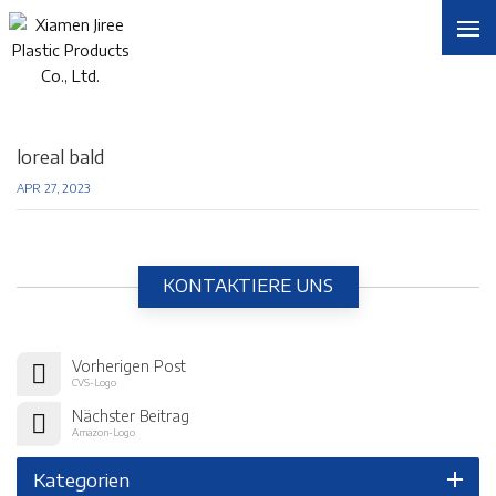
Sie Befinden Sich In :
Homepage
Partner
Loreal Bald
/
/
/
loreal bald
APR 27, 2023
KONTAKTIERE UNS
Vorherigen Post
CVS-Logo
Nächster Beitrag
Amazon-Logo
Kategorien