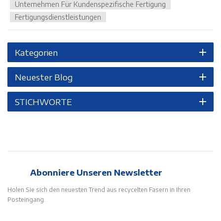
Unternehmen Für Kundenspezifische Fertigung
mit 2.800 Tonnen. Mit dieser breiten Maschinenpalette sind wir
Fertigungsdienstleistungen
in der Lage, Projekte jeder Größe abzuwickeln. Tatsächlich kann
unsere größte Maschine Formate mit einer Länge von bis zu
2,4 Metern verarbeiten. Egal wie groß oder komplex Ihr Projekt
Kategorien
ist, Sie können darauf vertrauen, dass wir die richtige Maschine
für den Job haben.Auch in den kommenden Tagen werden wir
Neuester Blog
mit unerschütterlicher Entschlossenheit danach streben,
unseren Kunden erstklassige und fortschrittliche Produkte und
STICHWORTE
Dienstleistungen anzubieten. Möge diese brandneue 2800-
Tonnen-Maschine ein leuchtender Hoffnungsschimmer für die
Zukunft unseres Unternehmens sein.
Abonniere Unseren Newsletter
Holen Sie sich den neuesten Trend aus recycelten Fasern in Ihren
Posteingang.