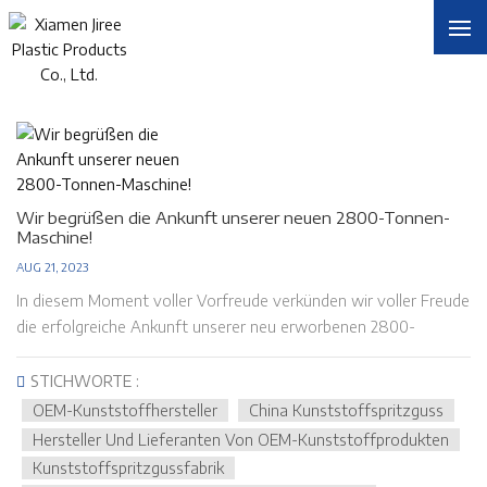
Sie Befinden Sich In :
Homepage
Suchen
/
/
Wir begrüßen die Ankunft unserer neuen 2800-Tonnen-
Maschine!
AUG 21, 2023
In diesem Moment voller Vorfreude verkünden wir voller Freude
die erfolgreiche Ankunft unserer neu erworbenen 2800-
Tonnen-Maschine. Die Einführung dieser Maschine markiert
einen bedeutenden Sprung in unserer technologischen
STICHWORTE :
Leistungsfähigkeit und stellt einen umfassenderen Plan für
OEM-Kunststoffhersteller
China Kunststoffspritzguss
unsere zukünftige Entwicklung dar. In unserer Werkstatt
Hersteller Und Lieferanten Von OEM-Kunststoffprodukten
verfügen wir über insgesamt 65 Spritzgießmaschinen, von der
Kunststoffspritzgussfabrik
Spanne beginnend bei 80 Tonnen bis hin zu unserer größten