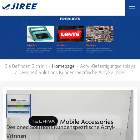
Sie Befinden Sich In :
Homepage
Acryl-Befestigungsdisplays
/
/
Designed Solutions Kundenspezifische Acryl-Vitrinen
/
Designed Solutions Kundenspezifische Acryl-
Vitrinen