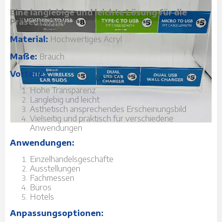
Eine langlebige und leichte Lösung für die
Präsentation
Material:
Hochwertiges Acryl
Maße:
Brauch
Vorteile:
Loading...
Hohe Transparenz
Langlebig und leicht
Ästhetisch ansprechendes Erscheinungsbild
Vielseitig und praktisch für verschiedene
Anwendungen
Anwendungen:
Einzelhandelsgeschäfte
Ausstellungen
Fachmessen
Büros
Hotels
Anpassungsoptionen: