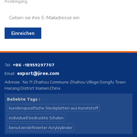
Posteingang.
Luftfracht und Expressversand zur
Verfügung.
Einreichen
Tel :
+86 -18959297707
export@jiree.com
Email :
Adresse : No.71 Zhaihou Commune Zhaihou Village Dongfu Town
Haicang District Xiamen,China
Beliebte Tags :
kundenspezifische Steckplatten aus Kunststoff
individuell bedruckte Schalen
benutzerdefinierter Acrylzylinder