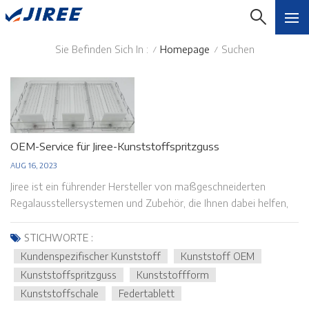
Sie Befinden Sich In :
Homepage
Suchen
/
/
OEM-Service für Jiree-Kunststoffspritzguss
AUG 16, 2023
Jiree ist ein führender Hersteller von maßgeschneiderten
Regalausstellersystemen und Zubehör, die Ihnen dabei helfen,
die visuelle Wirkung Ihrer Einzelhandelswaren zu maximieren.
Wir haben durch jahrelange Erfahrung eine ansprechende
STICHWORTE :
Produktpräsentation entwickelt und die Displays können an
Kundenspezifischer Kunststoff
Kunststoff OEM
viele verschiedene Regalarten und Verpackungsformate
Kunststoffspritzguss
Kunststoffform
angepasst werden. Wir sind stolz darauf, Qualitätsprodukte
Kunststoffschale
Federtablett
und schnelle Lieferung zu einem sehr wettbewerbsfähigen