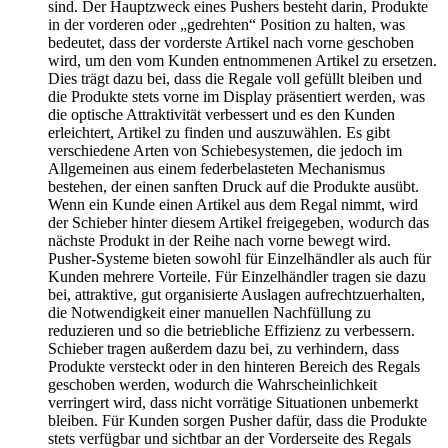
sind. Der Hauptzweck eines Pushers besteht darin, Produkte
in der vorderen oder „gedrehten“ Position zu halten, was
bedeutet, dass der vorderste Artikel nach vorne geschoben
wird, um den vom Kunden entnommenen Artikel zu ersetzen.
Dies trägt dazu bei, dass die Regale voll gefüllt bleiben und
die Produkte stets vorne im Display präsentiert werden, was
die optische Attraktivität verbessert und es den Kunden
erleichtert, Artikel zu finden und auszuwählen. Es gibt
verschiedene Arten von Schiebesystemen, die jedoch im
Allgemeinen aus einem federbelasteten Mechanismus
bestehen, der einen sanften Druck auf die Produkte ausübt.
Wenn ein Kunde einen Artikel aus dem Regal nimmt, wird
der Schieber hinter diesem Artikel freigegeben, wodurch das
nächste Produkt in der Reihe nach vorne bewegt wird.
Pusher-Systeme bieten sowohl für Einzelhändler als auch für
Kunden mehrere Vorteile. Für Einzelhändler tragen sie dazu
bei, attraktive, gut organisierte Auslagen aufrechtzuerhalten,
die Notwendigkeit einer manuellen Nachfüllung zu
reduzieren und so die betriebliche Effizienz zu verbessern.
Schieber tragen außerdem dazu bei, zu verhindern, dass
Produkte versteckt oder in den hinteren Bereich des Regals
geschoben werden, wodurch die Wahrscheinlichkeit
verringert wird, dass nicht vorrätige Situationen unbemerkt
bleiben. Für Kunden sorgen Pusher dafür, dass die Produkte
stets verfügbar und sichtbar an der Vorderseite des Regals