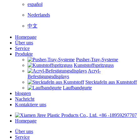
español
Nederlands
中文
Homepage
Über uns
Service
Produkte
Pusher-Tray-Systeme
Kunststoffspritzguss
Acryl-
Befestigungsdisplays
Stecktafeln aus Kunststoff
Laufbandgurte
bloggen
Nachricht
Kontaktiere uns
+86 -18959297707
Homepage
Über uns
Service