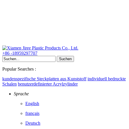
+86 -18959297707
Popular Searches :
kundenspezifische Steckplatten aus Kunststoff
individuell bedruckte
Schalen
benutzerdefinierter Acrylzylinder
Sprache
English
français
Deutsch