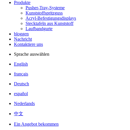
Produkte
Pusher-Tray-Systeme
Kunststoffspritzguss
Acryl-Befestigungsdisplays
Stecktafeln aus Kunststoff
Laufbandgurte
bloggen
Nachricht
Kontaktiere uns
Sprache auswählen
English
français
Deutsch
español
Nederlands
中文
Ein Angebot bekommen