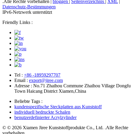
.Alle Rechte vorbehalten |
bloggen
|
Seitenverzeichnis
|
XML
|
Datenschutz-Bestimmungen
IPv6-Netzwerk unterstützt
Friendly Links :
Tel :
+86 -18959297707
Email :
export@jiree.com
Adresse : No.71 Zhaihou Commune Zhaihou Village Dongfu
Town Haicang District Xiamen,China
Beliebte Tags :
kundenspezifische Steckplatten aus Kunststoff
individuell bedruckte Schalen
benutzerdefinierter Acrylzylinder
© © 2026 Xiamen Jiree Kunststoffprodukte Co., Ltd. .Alle Rechte
vorbehalten